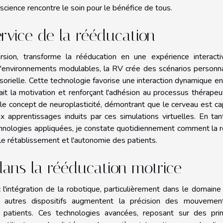
 science rencontre le soin pour le bénéfice de tous.
service de la rééducation
ersion, transforme la rééducation en une expérience interacti
d'environnements modulables, la RV crée des scénarios personn
nsorielle. Cette technologie favorise une interaction dynamique en
ait la motivation et renforçant l'adhésion au processus thérapeu
 le concept de neuroplasticité, démontrant que le cerveau est c
 apprentissages induits par ces simulations virtuelles. En ta
echnologies appliquées, je constate quotidiennement comment la r
le rétablissement et l'autonomie des patients.
 dans la rééducation motrice
 l'intégration de la robotique, particulièrement dans le domaine
t autres dispositifs augmentent la précision des mouvemen
 patients. Ces technologies avancées, reposant sur des prin