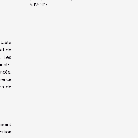
savoir?
itable
met de
. Les
ients.
ncée,
érence
ion de
risant
ition