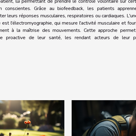
atient, lui permettant de prendre le contrôle volontaire sur cer
on conscientes. Grâce au biofeedback, les patients apprenn
ster leurs réponses musculaires, respiratoires ou cardiaques. L'u
est l'électromyographie, qui mesure l'activité musculaire et four
înement à la maîtrise des mouvements. Cette approche permet 
e proactive de leur santé, les rendant acteurs de leur p