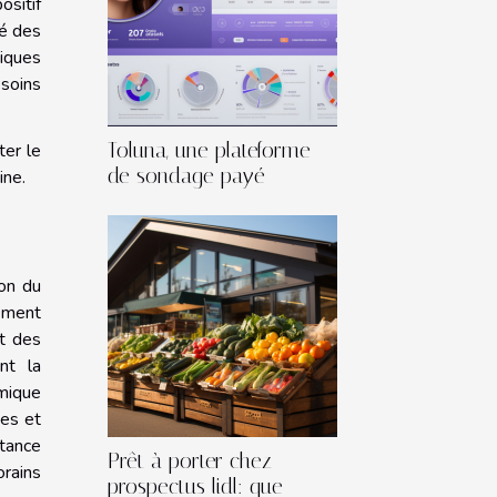
ositif
lé des
giques
soins
Toluna, une plateforme
ter le
de sondage payé
ine.
ion du
gement
et des
nt la
mique
ues et
stance
Prêt à porter chez
orains
prospectus lidl: que