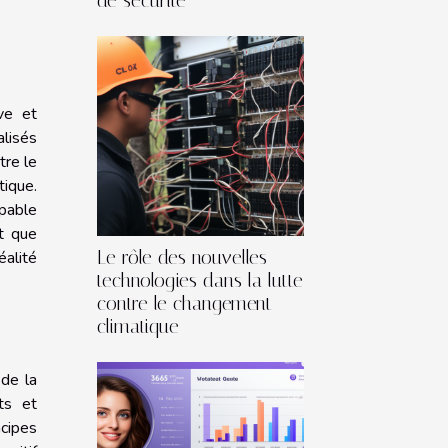
de sécurité
ve et
alisés
tre le
tique.
apable
nt que
Le rôle des nouvelles
éalité
technologies dans la lutte
contre le changement
climatique
 de la
ts et
cipes