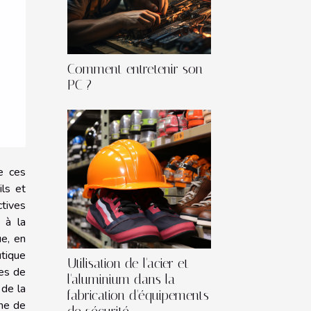
Comment entretenir son
PC ?
e ces
ils et
ctives
 à la
ue, en
utique
Utilisation de l'acier et
les de
l'aluminium dans la
 de la
fabrication d'équipements
ine de