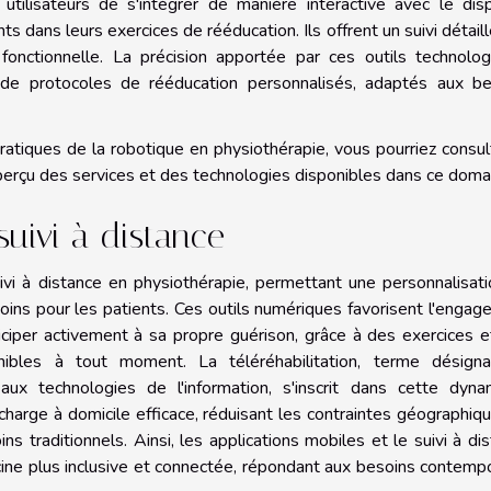
tilisateurs de s'intégrer de manière interactive avec le disp
nts dans leurs exercices de rééducation. Ils offrent un suivi détail
 fonctionnelle. La précision apportée par ces outils technolo
n de protocoles de rééducation personnalisés, adaptés aux be
pratiques de la robotique en physiothérapie, vous pourriez consul
 aperçu des services et des technologies disponibles dans ce doma
suivi à distance
ivi à distance en physiothérapie, permettant une personnalisat
soins pour les patients. Ces outils numériques favorisent l'enga
rticiper activement à sa propre guérison, grâce à des exercices 
ibles à tout moment. La téléréhabilitation, terme désigna
aux technologies de l'information, s'inscrit dans cette dyna
 charge à domicile efficace, réduisant les contraintes géographiq
ns traditionnels. Ainsi, les applications mobiles et le suivi à di
ne plus inclusive et connectée, répondant aux besoins contemp