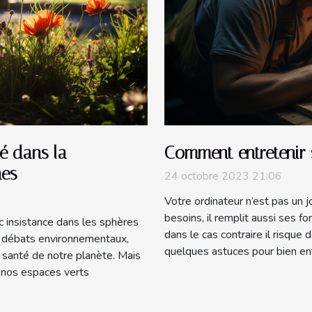
té dans la
Comment entretenir 
nes
24 octobre 2023 21:06
Votre ordinateur n’est pas un j
besoins, il remplit aussi ses fo
c insistance dans les sphères
dans le cas contraire il risque 
es débats environnementaux,
quelques astuces pour bien ent
 santé de notre planète. Mais
e nos espaces verts