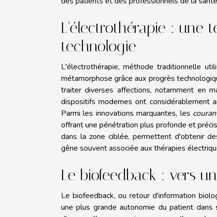
des patients et des professionnels de la santé
L'électrothérapie : une 
technologie
L'électrothérapie, méthode traditionnelle uti
métamorphose grâce aux progrès technologiques
traiter diverses affections, notamment en m
dispositifs modernes ont considérablement amé
Parmi les innovations marquantes, les
couran
offrant une pénétration plus profonde et précis
dans la zone ciblée, permettent d'obtenir de
gêne souvent associée aux thérapies électrique
Le biofeedback : vers u
Le biofeedback, ou retour d'information biol
une plus grande autonomie du patient dans s