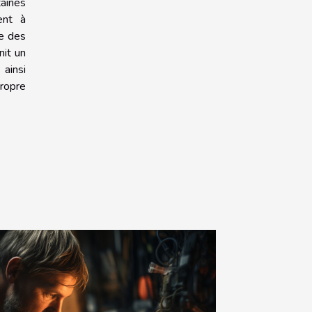
taines
ent à
ne des
nit un
ainsi
ropre