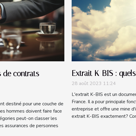
Extrait K-BIS : quels
s de contrats
28 août 2023 11:24
L'extrait K-BIS est un docume
France. Il a pour principale fon
ent destiné pour une couche de
entreprise et offre une mine d'
 les hommes doivent faire face
extrait K-BIS exactement? Com
égories peut-on classer les
 Les assurances de personnes