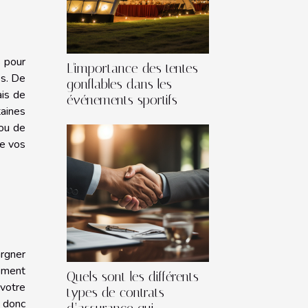
s pour
L'importance des tentes
es. De
gonflables dans les
ais de
événements sportifs
aines
 ou de
de vos
argner
rement
Quels sont les différents
 votre
types de contrats
z donc