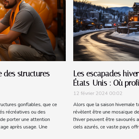
 des structures
Les escapades hiver
États-Unis : Où prof
l'hiver ?
12 février 2024 00:02
tructures gonflables, que ce
Alors que la saison hivernale t
tés récréatives ou des
révèlent être une mosaïque de 
f de porter une attention
l'hiver peuvent être savourés
ockage après usage. Une
ciels azurés, ce vaste pays offr