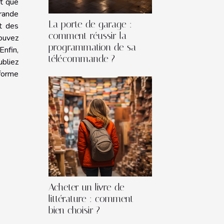
st que
grande
La porte de garage :
et des
comment réussir la
pouvez
programmation de sa
nfin,
télécommande ?
ubliez
forme
Acheter un livre de
littérature : comment
bien choisir ?