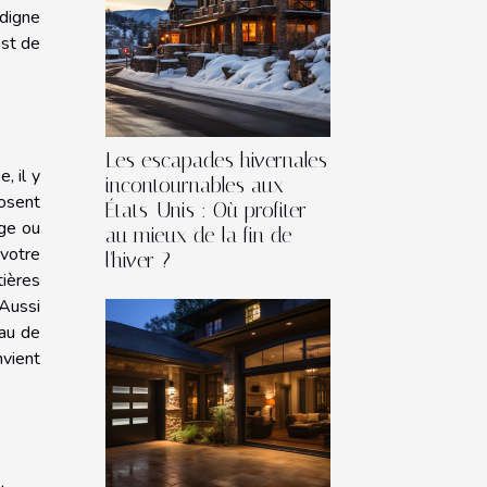
 digne
est de
Les escapades hivernales
, il y
incontournables aux
posent
États-Unis : Où profiter
age ou
au mieux de la fin de
 votre
l'hiver ?
ières
 Aussi
iau de
vient