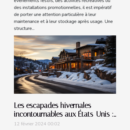
événements festifs, des activités récréatives ou
des installations promotionnelles, il est impératif
de porter une attention particulière à leur
maintenance et à leur stockage après usage. Une
structure...
Les escapades hivernales
incontournables aux États-Unis :
Où profiter au mieux de la fin de
12 février 2024 00:02