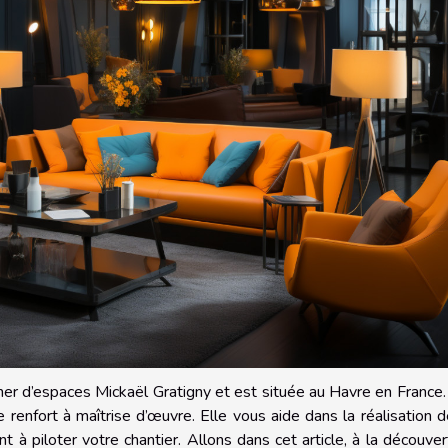
er d’espaces Mickaël Gratigny et est située au Havre en France.
enfort à maîtrise d’œuvre. Elle vous aide dans la réalisation 
 à piloter votre chantier. Allons dans cet article, à la découve