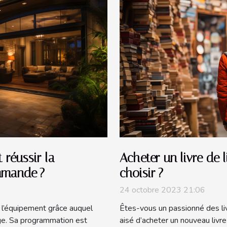
 réussir la
Acheter un livre de 
mmande ?
choisir ?
24 octobre 2023 21:06
l’équipement grâce auquel
Êtes-vous un passionné des livre
age. Sa programmation est
aisé d’acheter un nouveau livre