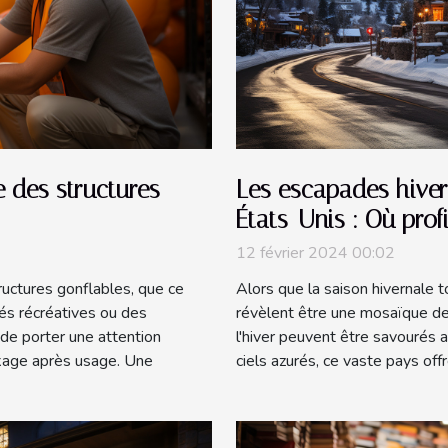
 des structures
Les escapades hiver
États-Unis : Où prof
l'hiver ?
12 février 2024 00:02
tructures gonflables, que ce
Alors que la saison hivernale t
tés récréatives ou des
révèlent être une mosaïque de 
f de porter une attention
l'hiver peuvent être savourés
ockage après usage. Une
ciels azurés, ce vaste pays offr