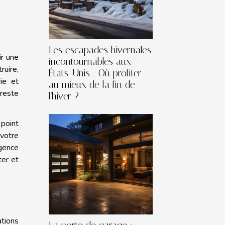
Les escapades hivernales
ir une
incontournables aux
ruire,
États-Unis : Où profiter
ie et
au mieux de la fin de
 reste
l'hiver ?
 point
votre
agence
ter et
ations