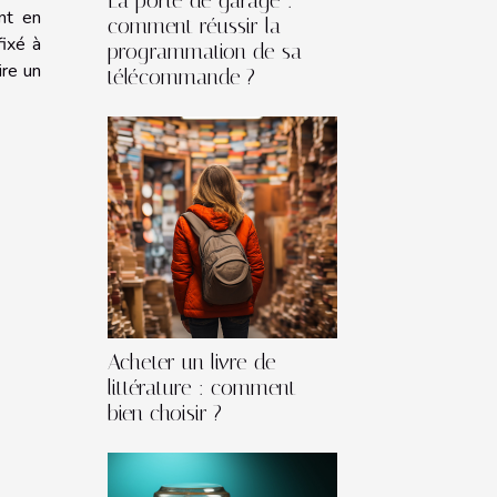
La porte de garage :
nt en
comment réussir la
fixé à
programmation de sa
ire un
télécommande ?
Acheter un livre de
littérature : comment
bien choisir ?