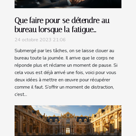
Que faire pour se détendre au
bureau lorsque la fatigue
s’installe ?
24 octobre 2023 21:06
Submergé par les tâches, on se laisse clouer au
bureau toute la journée. Il arrive que le corps ne
réponde plus et réclame un moment de pause. Si
cela vous est déjà arrivé une fois, voici pour vous
deux idées à mettre en œuvre pour récupérer
comme il faut. S’offrir un moment de distraction,
c’est...