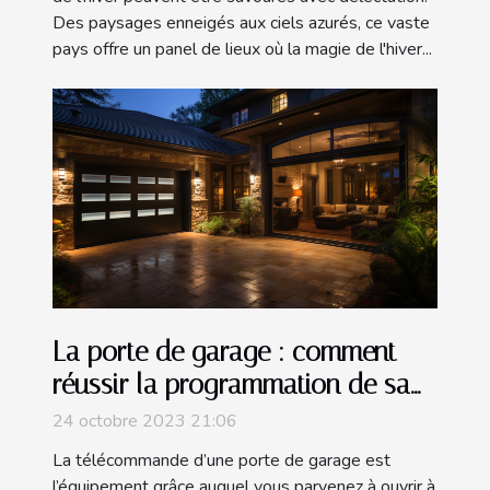
Des paysages enneigés aux ciels azurés, ce vaste
pays offre un panel de lieux où la magie de l'hiver...
La porte de garage : comment
réussir la programmation de sa
télécommande ?
24 octobre 2023 21:06
La télécommande d’une porte de garage est
l’équipement grâce auquel vous parvenez à ouvrir à