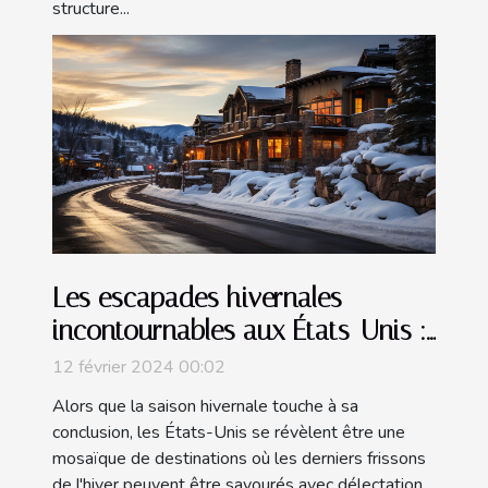
structure...
Les escapades hivernales
incontournables aux États-Unis :
Où profiter au mieux de la fin de
12 février 2024 00:02
l'hiver ?
Alors que la saison hivernale touche à sa
conclusion, les États-Unis se révèlent être une
mosaïque de destinations où les derniers frissons
de l'hiver peuvent être savourés avec délectation.