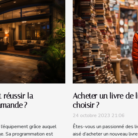
 réussir la
Acheter un livre de 
mmande ?
choisir ?
24 octobre 2023 21:06
l’équipement grâce auquel
Êtes-vous un passionné des livre
age. Sa programmation est
aisé d’acheter un nouveau livre