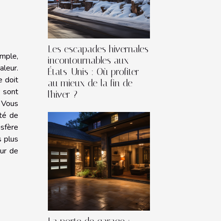
Les escapades hivernales
emple,
incontournables aux
aleur.
États-Unis : Où profiter
e doit
au mieux de la fin de
r sont
l'hiver ?
. Vous
été de
sfère
s plus
eur de