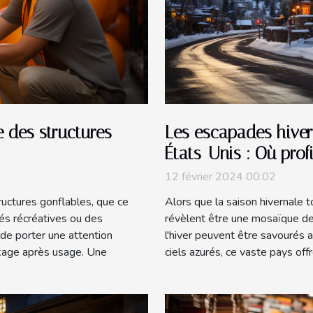
 des structures
Les escapades hiver
États-Unis : Où prof
l'hiver ?
12 février 2024 00:02
tructures gonflables, que ce
Alors que la saison hivernale t
tés récréatives ou des
révèlent être une mosaïque de 
f de porter une attention
l'hiver peuvent être savourés
ockage après usage. Une
ciels azurés, ce vaste pays offr