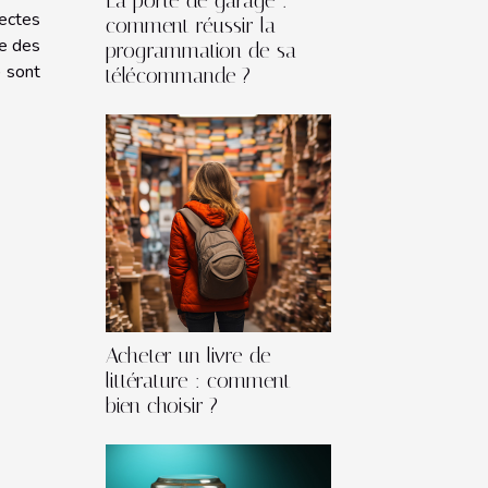
La porte de garage :
rectes
comment réussir la
le des
programmation de sa
) sont
télécommande ?
Acheter un livre de
littérature : comment
bien choisir ?