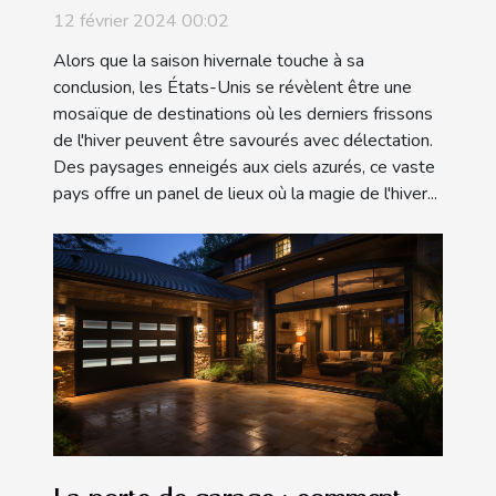
Où profiter au mieux de la fin de
12 février 2024 00:02
l'hiver ?
Alors que la saison hivernale touche à sa
conclusion, les États-Unis se révèlent être une
mosaïque de destinations où les derniers frissons
de l'hiver peuvent être savourés avec délectation.
Des paysages enneigés aux ciels azurés, ce vaste
pays offre un panel de lieux où la magie de l'hiver...