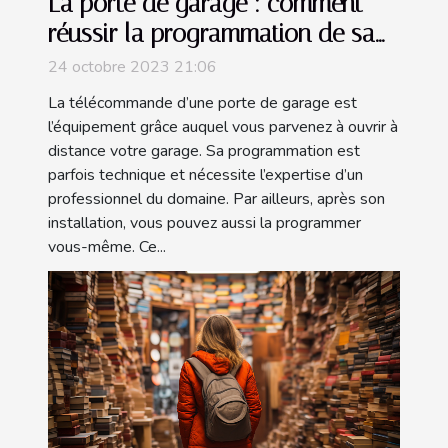
La porte de garage : comment
réussir la programmation de sa
télécommande ?
24 octobre 2023 21:06
La télécommande d’une porte de garage est
l’équipement grâce auquel vous parvenez à ouvrir à
distance votre garage. Sa programmation est
parfois technique et nécessite l’expertise d’un
professionnel du domaine. Par ailleurs, après son
installation, vous pouvez aussi la programmer
vous-même. Ce...