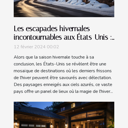
Les escapades hivernales
incontournables aux États-Unis :
Où profiter au mieux de la fin de
12 février 2024 00:02
l'hiver ?
Alors que la saison hivernale touche à sa
conclusion, les États-Unis se révèlent être une
mosaïque de destinations où les derniers frissons
de l'hiver peuvent être savourés avec délectation.
Des paysages enneigés aux ciels azurés, ce vaste
pays offre un panel de lieux où la magie de l'hiver...