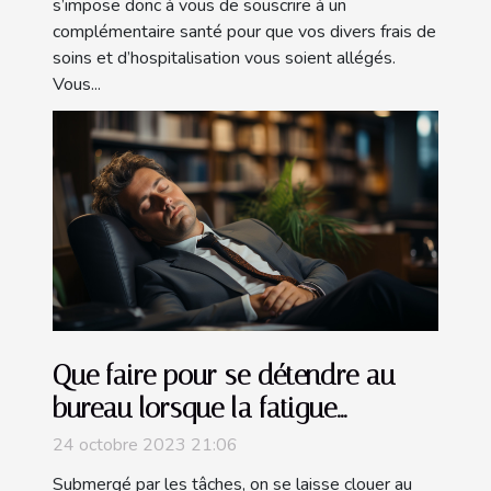
s’impose donc à vous de souscrire à un
complémentaire santé pour que vos divers frais de
soins et d’hospitalisation vous soient allégés.
Vous...
Que faire pour se détendre au
bureau lorsque la fatigue
s’installe ?
24 octobre 2023 21:06
Submergé par les tâches, on se laisse clouer au