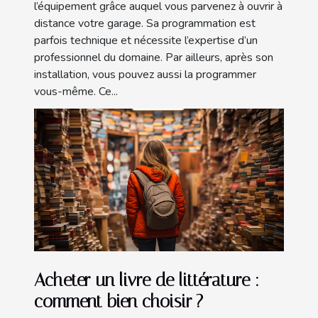
l’équipement grâce auquel vous parvenez à ouvrir à
distance votre garage. Sa programmation est
parfois technique et nécessite l’expertise d’un
professionnel du domaine. Par ailleurs, après son
installation, vous pouvez aussi la programmer
vous-même. Ce...
Acheter un livre de littérature :
comment bien choisir ?