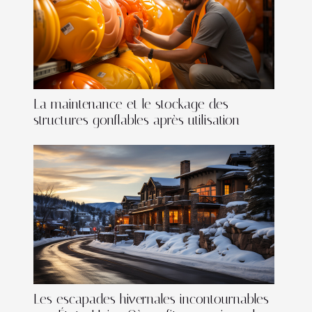
La maintenance et le stockage des
structures gonflables après utilisation
Les escapades hivernales incontournables