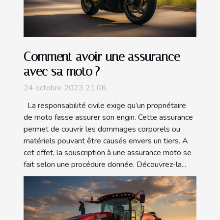
Comment avoir une assurance
avec sa moto ?
24 octobre 2023 21:06
La responsabilité civile exige qu’un propriétaire
de moto fasse assurer son engin. Cette assurance
permet de couvrir les dommages corporels ou
matériels pouvant être causés envers un tiers. A
cet effet, la souscription à une assurance moto se
fait selon une procédure donnée. Découvrez-la...