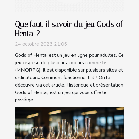
Que faut-il savoir du jeu Gods of
Hentai ?
24 octobre 2023 21:06
Gods of Hentai est un jeu en ligne pour adultes. Ce
jeu dispose de plusieurs joueurs comme le
(MMORPG). Il est disponible sur plusieurs sites et
ordinateurs. Comment fonctionne-t-il ? On le
découvre via cet article. Historique et présentation
Gods of Hentai, est un jeu qui vous offre le
privilège...