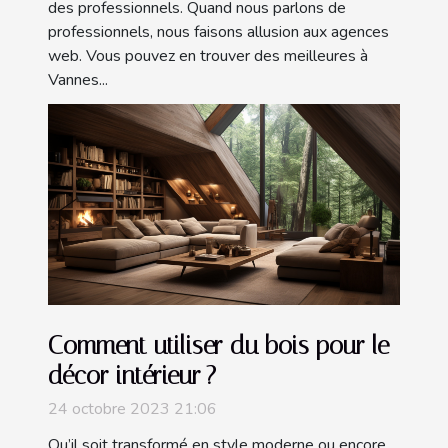
des professionnels. Quand nous parlons de
professionnels, nous faisons allusion aux agences
web. Vous pouvez en trouver des meilleures à
Vannes...
Comment utiliser du bois pour le
décor intérieur ?
24 octobre 2023 21:06
Qu’il soit transformé en style moderne ou encore