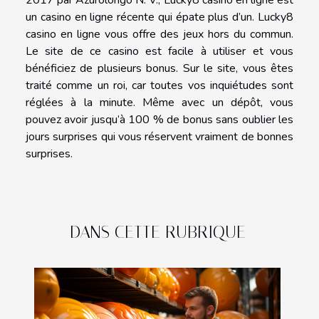
un casino en ligne récente qui épate plus d’un. Lucky8
casino en ligne vous offre des jeux hors du commun.
Le site de ce casino est facile à utiliser et vous
bénéficiez de plusieurs bonus. Sur le site, vous êtes
traité comme un roi, car toutes vos inquiétudes sont
réglées à la minute. Même avec un dépôt, vous
pouvez avoir jusqu’à 100 % de bonus sans oublier les
jours surprises qui vous réservent vraiment de bonnes
surprises.
DANS CETTE RUBRIQUE