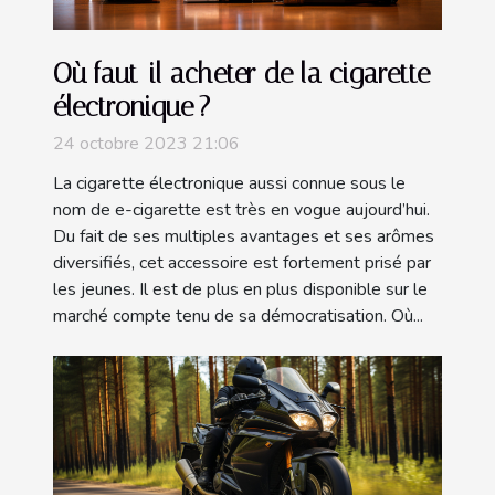
Où faut-il acheter de la cigarette
électronique ?
24 octobre 2023 21:06
La cigarette électronique aussi connue sous le
nom de e-cigarette est très en vogue aujourd’hui.
Du fait de ses multiples avantages et ses arômes
diversifiés, cet accessoire est fortement prisé par
les jeunes. Il est de plus en plus disponible sur le
marché compte tenu de sa démocratisation. Où...