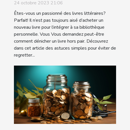
24 octobre 2023 21:06
Êtes-vous un passionné des livres littéraires?
Parfait! Il n’est pas toujours aisé d’acheter un
nouveau livre pour l’intégrer à sa bibliothèque
personnelle. Vous Vous demandez peut-être
comment dénicher un livre hors pair. Découvrez
dans cet article des astuces simples pour éviter de
regretter...