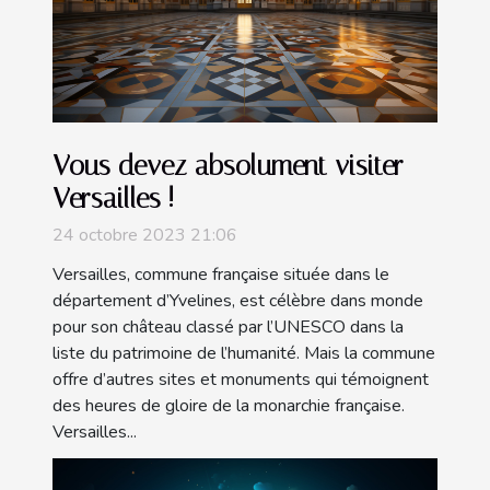
Vous devez absolument visiter
Versailles !
24 octobre 2023 21:06
Versailles, commune française située dans le
département d’Yvelines, est célèbre dans monde
pour son château classé par l’UNESCO dans la
liste du patrimoine de l’humanité. Mais la commune
offre d’autres sites et monuments qui témoignent
des heures de gloire de la monarchie française.
Versailles...