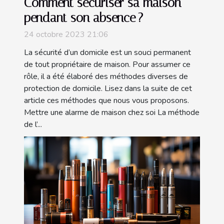
Comment sécuriser sa maison
pendant son absence ?
24 octobre 2023 21:06
La sécurité d’un domicile est un souci permanent
de tout propriétaire de maison. Pour assumer ce
rôle, il a été élaboré des méthodes diverses de
protection de domicile. Lisez dans la suite de cet
article ces méthodes que nous vous proposons.
Mettre une alarme de maison chez soi La méthode
de l’...