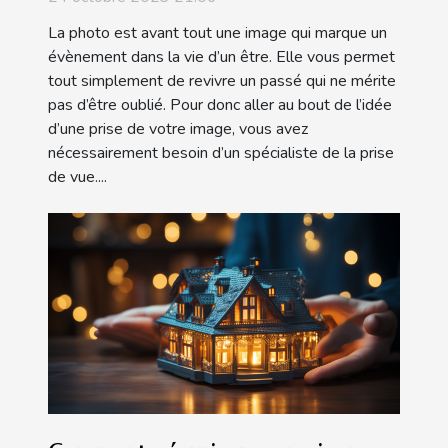
La photo est avant tout une image qui marque un
évènement dans la vie d’un être. Elle vous permet
tout simplement de revivre un passé qui ne mérite
pas d’être oublié. Pour donc aller au bout de l’idée
d’une prise de votre image, vous avez
nécessairement besoin d’un spécialiste de la prise
de vue....