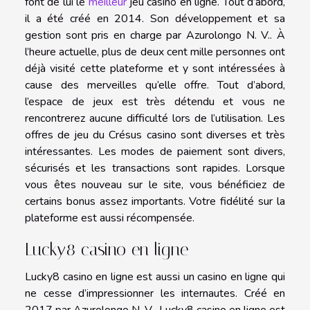
font de lui le
meilleur
jeu casino en ligne. Tout d’abord,
il a été créé en 2014. Son développement et sa
gestion sont pris en charge par Azurolongo N. V.. À
l’heure actuelle, plus de deux cent mille personnes ont
déjà visité cette plateforme et y sont intéressées à
cause des merveilles qu’elle offre. Tout d’abord,
l’espace de jeux est très détendu et vous ne
rencontrerez aucune difficulté lors de l’utilisation. Les
offres de jeu du Crésus casino sont diverses et très
intéressantes. Les modes de paiement sont divers,
sécurisés et les transactions sont rapides. Lorsque
vous êtes nouveau sur le site, vous bénéficiez de
certains bonus assez importants. Votre fidélité sur la
plateforme est aussi récompensée.
Lucky8 casino en ligne
Lucky8 casino en ligne est aussi un casino en ligne qui
ne cesse d’impressionner les internautes. Créé en
2017 par Azurolongo N. V., Lucky8 casino en ligne est