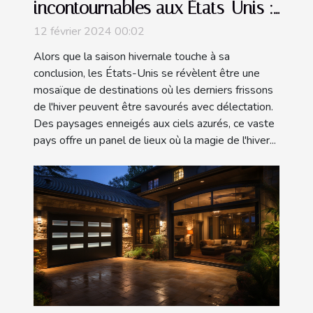
incontournables aux États-Unis :
Où profiter au mieux de la fin de
12 février 2024 00:02
l'hiver ?
Alors que la saison hivernale touche à sa
conclusion, les États-Unis se révèlent être une
mosaïque de destinations où les derniers frissons
de l'hiver peuvent être savourés avec délectation.
Des paysages enneigés aux ciels azurés, ce vaste
pays offre un panel de lieux où la magie de l'hiver...